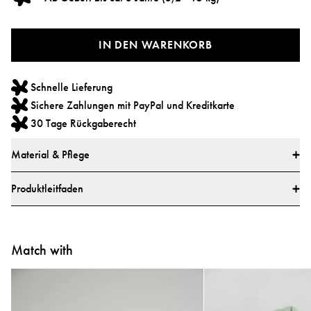
IN DEN WARENKORB
Schnelle Lieferung
Sichere Zahlungen mit PayPal und Kreditkarte
30 Tage Rückgaberecht
Material & Pflege
Material
Produktleitfaden
Hauptstoff: 100 % Polyester
Futter: 100 % Polyester
Wie verwende ich die Najell Easy vol. 2
Babytrage?
Alle Textilien wurden von einem marktführenden Testinstitut auf schädliche
Match with
Stoffe geprüft.
Alle Teile wurden auf schädliche Stoffe getestet.
Erfahren Sie in unseren Schritt-für-Schritt-Videos, wie Sie Ihre
Getestet und zugelassen gemäß europäischem Sicherheitsbericht CEN/TR
Babytrage verwenden.
16512:2015, ASTM-Standard F2236-24 und chinesischen Standards GB/T