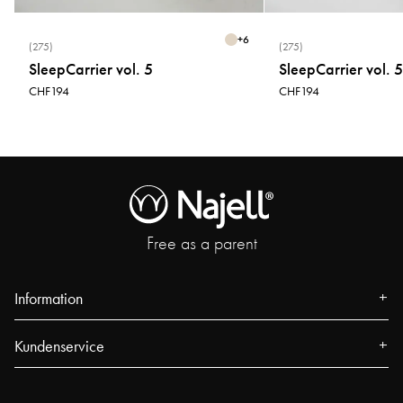
+
6
(275)
(275)
SleepCarrier vol. 5
SleepCarrier vol. 5
CHF194
CHF194
Free as a parent
Information
Über uns
Kundenservice
Presse
Kontakt