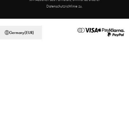
Partnerprogramm
Filialsuche
Datenschutzrichtlinie zu.
Allgemeine Geschäftsbedingungen
Datenschutzerklärung
Germany
(
EUR
)