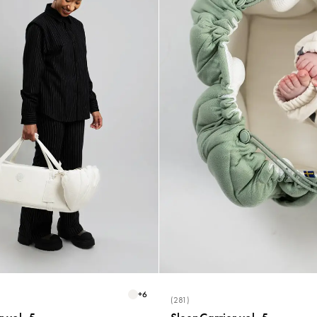
+
6
(281)