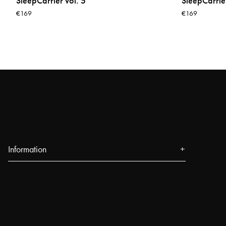
SleepCarrier vol. 5
SleepCarrier
€169
€169
Information
Über uns
Presse
Events
Unsere Filialen