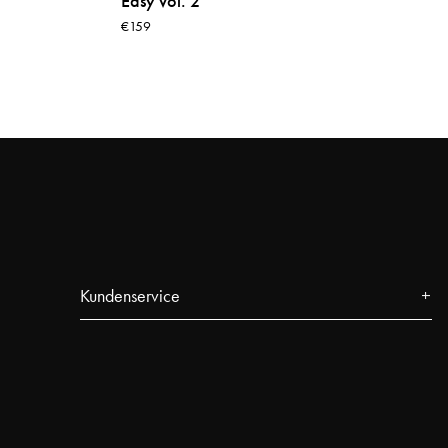
Easy vol. 2
€159
Ja, die Kinderwagen-Handwärmer von Najell haben eine universelle
Passform und passen auf die meisten Kinderwagen und Buggys. Sie lassen
sich einfach am Schiebegriff befestigen und bleiben während des
gesamten Spaziergangs sicher an ihrem Platz.
Kundenservice
Kontakt
FAQ
Sendungsverfolgung
Najell Customer Club