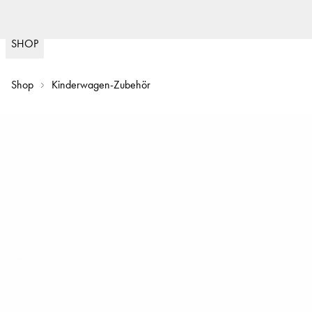
Kostenloser Versand ab 59 € & s
(
15020
)
SHOP
Shop
Kinderwagen-Zubehör