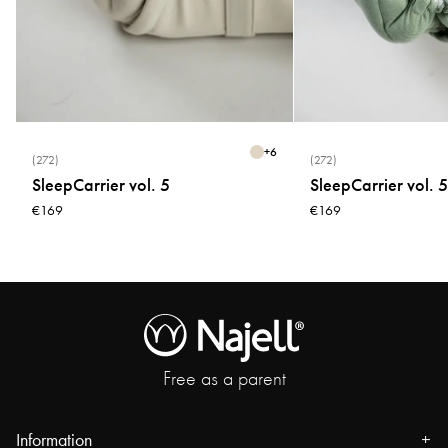
+
6
(272)
(272)
SleepCarrier vol. 5
SleepCarrier vol. 5
€169
€169
Free as a parent
Information