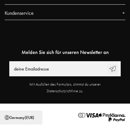
Über uns
Kundenservice
Presse
Kontakt
Events
FAQ
Unsere Filialen
Sendungsverfolgung
Blog
Melden Sie sich für unseren Newsletter an
Najell Customer Club
Power People
Rücksendungen, Widerruf & Reklamationen
Benutzerhandbücher
Produktregistrierung
Arbeiten bei Najell
Mit Ausfüllen des Formulars, stimmst du unserer
Partnerprogramm
Filialsuche
Datenschutzrichtlinie zu.
Allgemeine Geschäftsbedingungen
Datenschutzerklärung
Germany
(
EUR
)