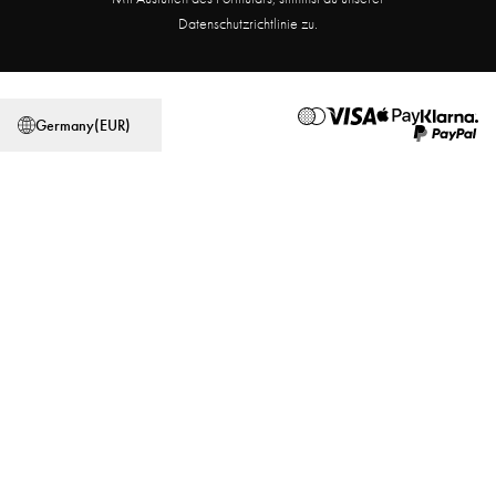
Partnerprogramm
Filialsuche
Datenschutzrichtlinie zu.
Allgemeine Geschäftsbedingungen
Datenschutzerklärung
Germany
(
EUR
)