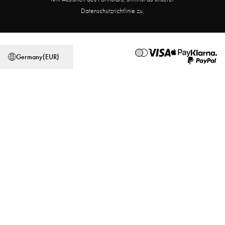
Partnerprogramm
Filialsuche
Datenschutzrichtlinie zu.
Allgemeine Geschäftsbedingungen
Datenschutzerklärung
Germany
(
EUR
)