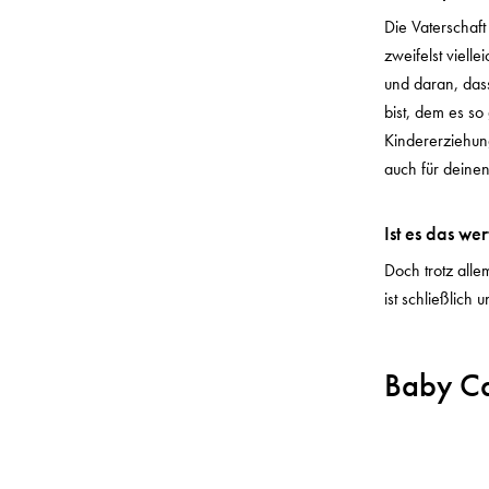
Die Vaterschaft 
zweifelst vielle
und daran, dass
bist, dem es so
Kindererziehung
auch für deinen
Ist es das wer
Doch trotz all
ist schließlich 
Baby Car