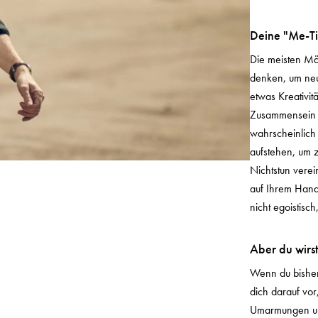
Deine "Me-Ti
Die meisten Mä
denken, um neu
etwas Kreativi
Zusammensein m
wahrscheinlich 
aufstehen, um 
Nichtstun verei
auf Ihrem Handy
nicht egoistisch
Aber du wirst
Wenn du bisher 
dich darauf vo
Umarmungen und