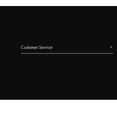
Customer Service
Contact
FAQ
Track your order
Najell Customer Club
Returns, Withdrawals & Claims
Product Registration
Affiliate Program