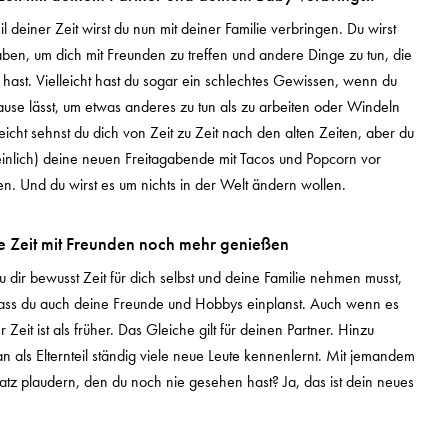
l deiner Zeit wirst du nun mit deiner Familie verbringen. Du wirst
ben, um dich mit Freunden zu treffen und andere Dinge zu tun, die
 hast. Vielleicht hast du sogar ein schlechtes Gewissen, wenn du
use lässt, um etwas anderes zu tun als zu arbeiten oder Windeln
leicht sehnst du dich von Zeit zu Zeit nach den alten Zeiten, aber du
einlich) deine neuen Freitagabende mit Tacos und Popcorn vor
en. Und du wirst es um nichts in der Welt ändern wollen.
ne Zeit mit Freunden noch mehr genießen
dir bewusst Zeit für dich selbst und deine Familie nehmen musst,
, dass du auch deine Freunde und Hobbys einplanst. Auch wenn es
 Zeit ist als früher. Das Gleiche gilt für deinen Partner. Hinzu
 als Elternteil ständig viele neue Leute kennenlernt. Mit jemandem
atz plaudern, den du noch nie gesehen hast? Ja, das ist dein neues