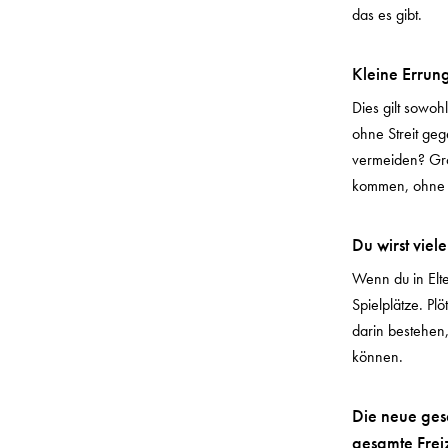
das es gibt.
Kleine Errun
Dies gilt sowoh
ohne Streit ge
vermeiden? Gro
kommen, ohne d
Du wirst vie
Wenn du in Elte
Spielplätze. Pl
darin bestehen,
können.
Die neue gese
gesamte Frei