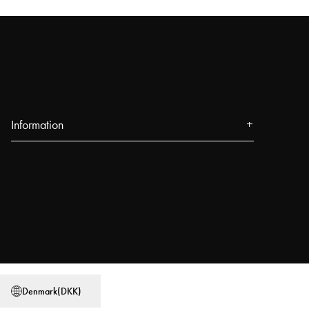
Information
About us
Press
Events
Our Stores
Blog
Power People
Denmark
(
DKK
)
User Guides