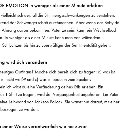
DE EMOTION in weniger als einer Minute erleben
 vielleicht schwer, all die Stimmungsschwankungen zu verstehen,
hrend der Schwangerschaft durchmachen. Aber wenn das Baby da
eine Ahnung davon bekommen. Vater zu sein, kann ein Wechselbad
in. In weniger als einer Minute kann man von wütendem
 Schluchzen bis hin zu überwältigender Sentimentalität gehen.
ng wird sich verändern
heutiges Outfit aus? Mache dich bereit, dich zu fragen: a) was ist
ist nicht weiß? und c) was ist bequem zum Spielen?
nlich wirst du eine Veränderung deines Stils erleben. Ein
es T-Shirt zu tragen, wird der Vergangenheit angehören. Ein Vater
 eine Leinwand von Jackson Pollock. Sie wartet nur darauf, mit einer
überzogen zu werden.
 in einer Weise verantwortlich wie nie zuvor