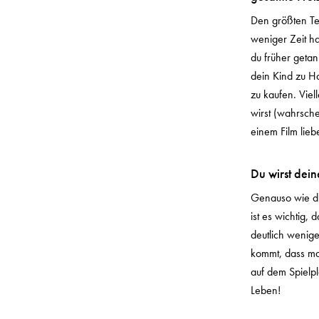
Den größten Tei
weniger Zeit ha
du früher getan
dein Kind zu Ha
zu kaufen. Viel
wirst (wahrsch
einem Film lieb
Du wirst dei
Genauso wie du 
ist es wichtig
deutlich weniger
kommt, dass man
auf dem Spielpl
Leben!