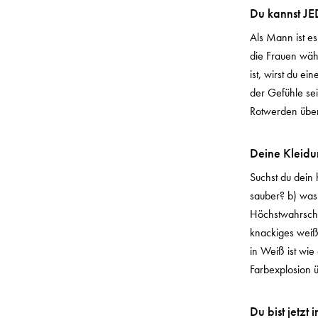
Du kannst JE
Als Mann ist es
die Frauen wä
ist, wirst du 
der Gefühle se
Rotwerden über
Deine Kleidu
Suchst du dein 
sauber? b) was 
Höchstwahrschei
knackiges weiß
in Weiß ist wie
Farbexplosion 
Du bist jetzt