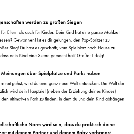
genschaften werden zu großen Siegen
l für Eltern als auch für Kinder. Dein Kind hat eine ganze Mahlzeit
gessen? Gewonnen! Ist es dir gelungen, den Pop-Spritzer zu
ßer Sieg! Du hast es geschafft, vom Spielplatz nach Hause zu
ass dein Kind eine Szene gemacht hat? Großer Erfolg!
le Meinungen über Spielplätze und Parks haben
rnzeit gehst, wirst du eine ganz neue Welt entdecken. Die Welt der
ötzlich wird dein Hauptziel (neben der Erziehung deines Kindes)
 den ultimativen Park zu finden, in dem du und dein Kind abhängen
llschaftliche Norm wird sein, dass du praktisch deine
zeit mit deinem Partner und deinem Baby verbringst.