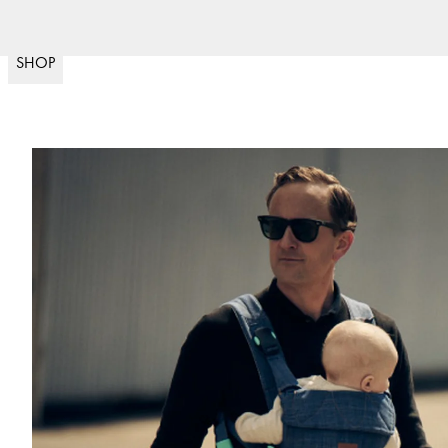
Fast deliv
(
15020
)
SHOP