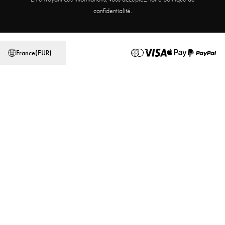
Programme d'affiliation
Trouver un magasin
confidentialité.
Conditions générales
Politique de confidentialité
France
(
EUR
)