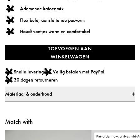
Ademende katoenmix
Flexibele, aansluitende pasvorm
Houdt voetjes warm en comfortabel
TOEVOEGEN AAN
WINKELWAGEN
Snelle levering
Veilig betalen met PayPal
30 dagen retourneren
Materiaal & onderhoud
Materiaal
* 87% katoen, 12% polyester, 1% elastaan
Match with
* Alle textiel is getest op schadelijke stoffen door een marktleidend
testinstituut
Pre-order now, arrives mid-A
* Alle onderdelen zijn getest op schadelijke stoffen