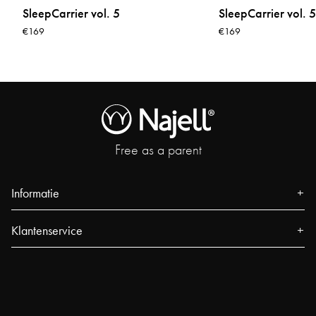
SleepCarrier vol. 5
SleepCarrier vol. 5
€169
€169
Free as a parent
Informatie
Over ons
Klantenservice
Pers
Contact
Evenementen
FAQ
Our Stores
Volg uw bestelling