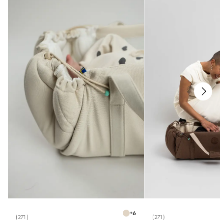
Onderhoud
* Wassen op 40°C
* Niet bleken
* Niet in de droger
* Niet strijken
* Niet chemisch reinigen
Maten
* Eén maat (15-17)
+
6
(271)
(271)