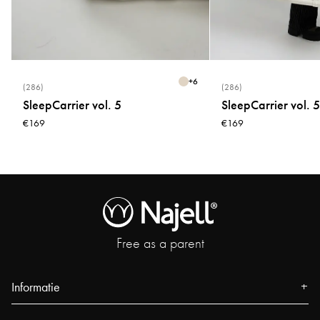
Normen
Getest en goedgekeurd volgens de Europese veiligheidsnorm EN 14372 en
FDA-goedgekeurd. Voldoet aan de EU-voedselcontactverordening
1935/2004 en de Duitse LFGB §30 en §31
+
6
(286)
(286)
SleepCarrier vol. 5
SleepCarrier vol. 5
€169
€169
Free as a parent
Informatie