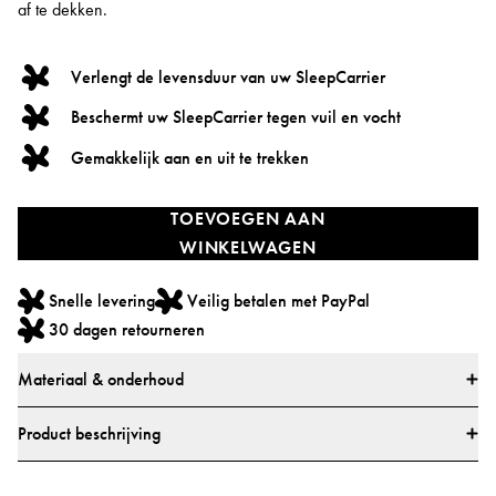
af te dekken.
Verlengt de levensduur van uw SleepCarrier
Beschermt uw SleepCarrier tegen vuil en vocht
Gemakkelijk aan en uit te trekken
TOEVOEGEN AAN
WINKELWAGEN
Snelle levering
Veilig betalen met PayPal
30 dagen retourneren
Materiaal & onderhoud
Ontworpen met zorg
Product beschrijving
* Alle materialen zijn gekozen om de impact op het milieu zo klein mogelijk
Wilt u uw SleepCarrier beschermen tegen vuil als u onderweg bent? Met
te houden