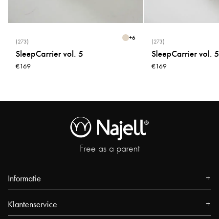
+
6
(273)
(273)
SleepCarrier vol. 5
SleepCarrier vol. 5
€169
€169
Free as a parent
Informatie
Over ons
Klantenservice
Pers