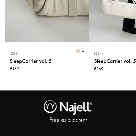
* Niet chemisch reinigen
* Geen wasverzachter gebruiken
* Niet in de droogkast drogen
* Niet bleken
+
6
(284)
(284)
SleepCarrier vol. 5
SleepCarrier vol. 5
€169
€169
Free as a parent