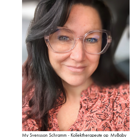
My Svensson Schramm - Koliektherapeute op
MyBaby