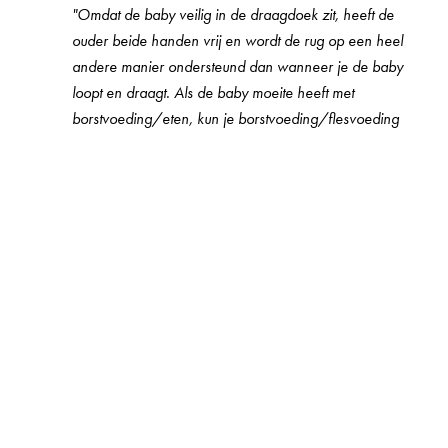
"Omdat de baby veilig in de draagdoek zit, heeft de
ouder beide handen vrij en wordt de rug op een heel
andere manier ondersteund dan wanneer je de baby
loopt en draagt. Als de baby moeite heeft met
borstvoeding/eten, kun je borstvoeding/flesvoeding
proberen in de draagdoek. Gebruik oordopjes als de
baby huilt, zodat je er doorheen komt. Luister misschien
naar rustige muziek of een goed luisterboek."
vervolgt
My.
Meer lezen:
5 redenen om te dragen in een
voorgebonden draagdoek
Andere tips die My geeft zijn "witte ruis", warmte en
baden, en proberen de baby in verschillende houdingen
vast te houden.
"Er zijn eigenlijk specifieke manieren waarop je je baby