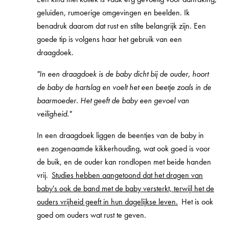
geluiden, rumoerige omgevingen en beelden. Ik
benadruk daarom dat rust en stilte belangrijk zijn. Een
goede tip is volgens haar het gebruik van een
draagdoek.
"In een draagdoek is de baby dicht bij de ouder, hoort
de baby de hartslag en voelt het een beetje zoals in de
baarmoeder. Het geeft de baby een gevoel van
veiligheid."
In een draagdoek liggen de beentjes van de baby in
een zogenaamde kikkerhouding, wat ook goed is voor
de buik, en de ouder kan rondlopen met beide handen
vrij.
Studies hebben aangetoond dat het dragen van
baby's ook de band met de baby versterkt, terwijl het de
ouders vrijheid geeft in hun dagelijkse leven.
Het is ook
goed om ouders wat rust te geven.