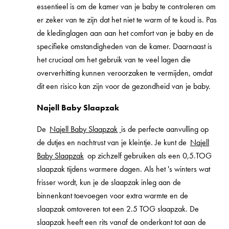
essentieel is om de kamer van je baby te controleren om
er zeker van te zijn dat het niet te warm of te koud is. Pas
de kledinglagen aan aan het comfort van je baby en de
specifieke omstandigheden van de kamer. Daarnaast is
het cruciaal om het gebruik van te veel lagen die
oververhitting kunnen veroorzaken te vermijden, omdat
dit een risico kan zijn voor de gezondheid van je baby.
Najell Baby Slaapzak
De
Najell Baby Slaapzak
is de perfecte aanvulling op
de dutjes en nachtrust van je kleintje. Je kunt de
Najell
Baby Slaapzak
op zichzelf gebruiken als een 0,5.TOG
slaapzak tijdens warmere dagen. Als het 's winters wat
frisser wordt, kun je de slaapzak inleg aan de
binnenkant toevoegen voor extra warmte en de
slaapzak omtoveren tot een 2.5 TOG slaapzak. De
slaapzak heeft een rits vanaf de onderkant tot aan de