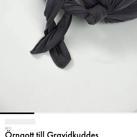
(61)
Örngott till Gravidkuddes