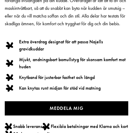
förlänga livslängden på din kudde. Överdraget är lätt att ta av och
maskintvättbart, så att du snabbt kan byta när kudden är smutsig –
eller när du vill matcha soffan och din stil. Alla delar har testats för
skadliga ämnen, för komfort och trygghet för dig och din bebis.
Extra överdrag designat för att passa Najells
gravidkuddar
Mjukt, andningsbart bomullstyg för skonsam komfort mot
huden
Knytband för justerbar fasthet och längd
Kan knytas runt midjan för stöd vid matning
MEDDELA MIG
Snabb leverans
Flexibla betalningar med Klarna och kort