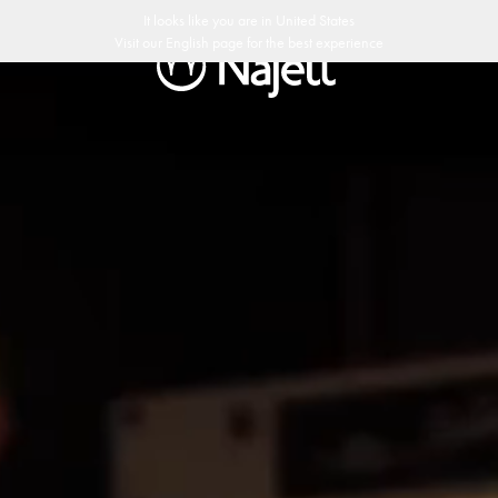
It looks like you are in
United States
Visit our
English
page for the best experience