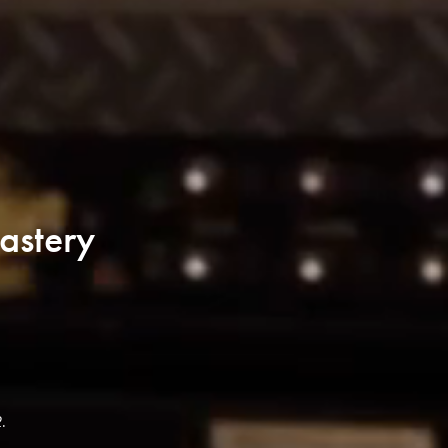
astery
2
.