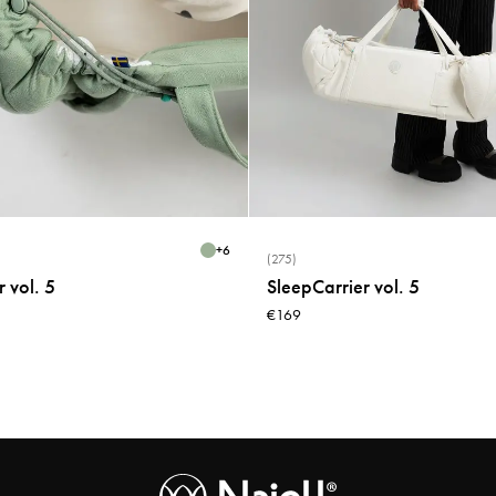
+
6
(275)
 vol. 5
SleepCarrier vol. 5
€169