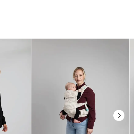
à son design modulaire. Il est composé de deux petits coussins qui
peuvent être utilisés ensemble comme coussin de corps ou séparément –
pour dormir, s’asseoir ou pour le post-partum. La fermeté peut aussi être
ajustée en serrant ou desserrant le nœud, ce qui te permet d’adapter le
soutien pour ton dos, ton ventre et tes hanches tout au long de la
grossesse et après.
Qu’est-ce qui rend le Najell Coussin de Grossesse
linen mix différent des coussins classiques ?
Ce
Coussin de Grossesse
Linen Mix te donne une sensation de lin douce
et respirante pour un confort et une ventilation optimaux. Il aide à réguler
la température et à évacuer l’humidité – parfait en cas de chaleur
corporelle élevée et de sueurs nocturnes pendant la grossesse. La
sensation naturelle du lin est douce pour les peaux sensibles et convient
bien aux besoins hypoallergéniques, pour que tu restes au frais et
confortable toute la nuit.
Qu’est-ce qui est inclus dans le Najell Coussin de