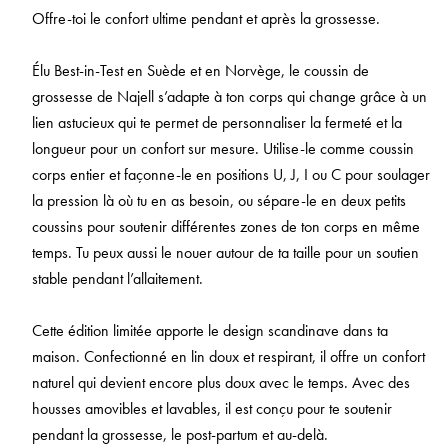
Offre-toi le confort ultime pendant et après la grossesse.
Élu Best-in-Test en Suède et en Norvège, le coussin de
grossesse de Najell s’adapte à ton corps qui change grâce à un
lien astucieux qui te permet de personnaliser la fermeté et la
longueur pour un confort sur mesure. Utilise-le comme coussin
corps entier et façonne-le en positions U, J, I ou C pour soulager
la pression là où tu en as besoin, ou sépare-le en deux petits
coussins pour soutenir différentes zones de ton corps en même
temps. Tu peux aussi le nouer autour de ta taille pour un soutien
stable pendant l’allaitement.
Cette édition limitée apporte le design scandinave dans ta
maison. Confectionné en lin doux et respirant, il offre un confort
naturel qui devient encore plus doux avec le temps. Avec des
housses amovibles et lavables, il est conçu pour te soutenir
pendant la grossesse, le post-partum et au-delà.