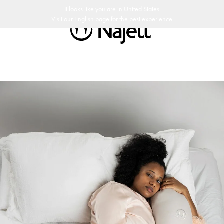
retour de 30 jours
Design suédois
Customer Club
It looks like you are in
United States
Visit our
English
page for the best experience