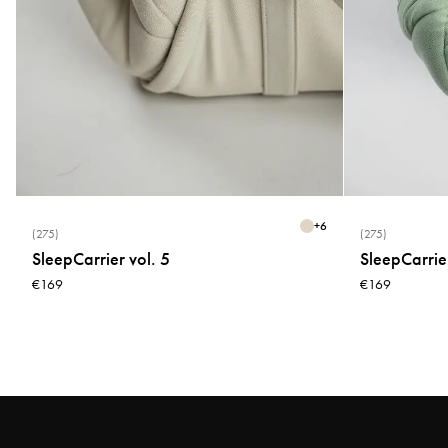
+
6
(275)
(275)
SleepCarrier vol. 5
SleepCarrier
€169
€169