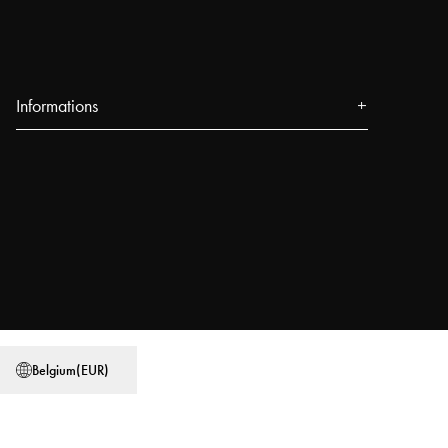
Informations
Qui sommes-nous
Presse
Événements
Boutiques Najell
Blog
Power People
Guides d'utilisation
Belgium
(
EUR
)
Travailler chez Najell
Trouver un magasin