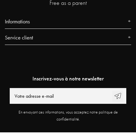
Free as a parent
Informations
Qui sommes-nous
Service client
Presse
Contact
Événements
FAQ
Boutiques Najell
Suivez votre commande
Blog
Inscrivez-vous à notre newsletter
Najell Customer Club
Power People
Retours, Rétractation & Réclamations
Guides d'utilisation
Product Registration
Travailler chez Najell
En envoyant ces informations, vous acceptez notre politique de
Programme d'affiliation
Trouver un magasin
confidentialité.
Conditions générales
Politique de confidentialité