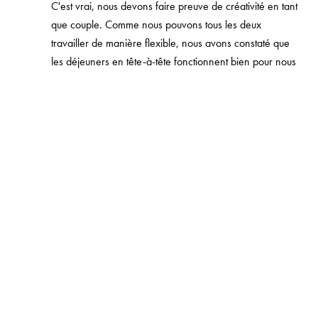
C'est vrai, nous devons faire preuve de créativité en tant
que couple. Comme nous pouvons tous les deux
travailler de manière flexible, nous avons constaté que
les déjeuners en tête-à-tête fonctionnent bien pour nous
lorsque notre fille est à la crèche. Et bien sûr, lorsque nos
parents ou beaux-parents nous rendent visite, nous
essayons d'en profiter pour passer du temps ensemble
en couple. Cependant, je dois dire que nous aimons être
ensemble en famille et que nous adorons passer tout
notre temps ensemble.
Vous avez ouvert votre compte Instagram en
2022. Qu'est-ce qui vous a inspiré à créer une
communauté en ligne et à partager votre
quotidien en Suède ?
Carolin Meyer :
Je me rappelle d'une journée d'été
pluvieuse où j'ai ressenti le désir de partager notre