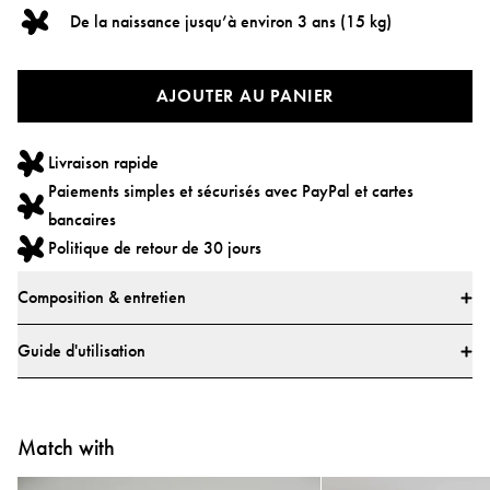
De la naissance jusqu’à environ 3 ans (15 kg)
AJOUTER AU PANIER
Livraison rapide
Paiements simples et sécurisés avec PayPal et cartes
bancaires
Politique de retour de 30 jours
Composition & entretien
Matériaux
Guide d'utilisation
* Tissu principal: 100% Polyester
* Airmesh: 100% Polyester
Où puis-je trouver le mode d'emploi du porte-bébé
* Doublure: 65% Coton, 35% Polyester
Najell Mirage?
Match with
Tous les textiles ont été testés pour les substances nocives par un institut de