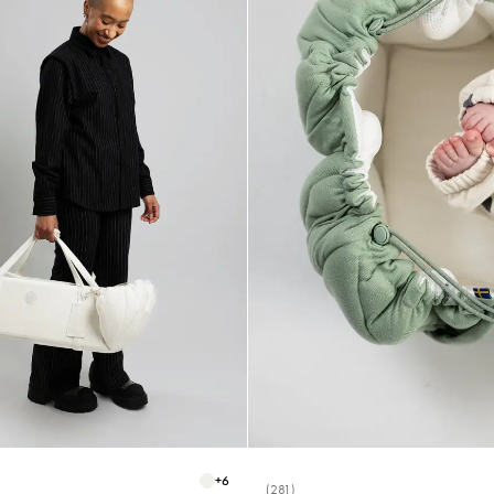
+
6
(281)