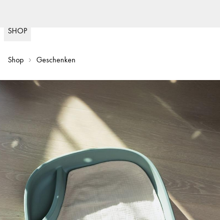
Snelle levering
(
15020
)
SHOP
Shop
Geschenken