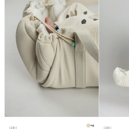
+
6
(281)
(281)