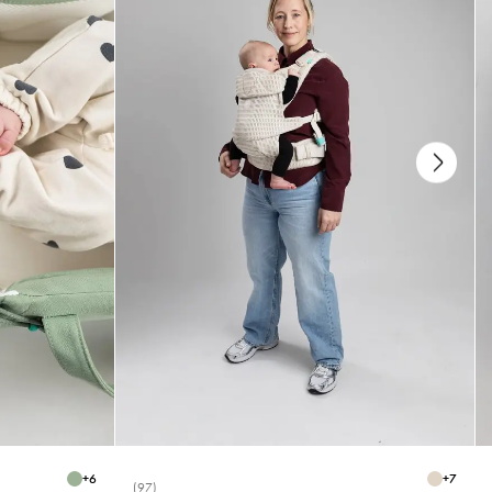
+
6
+
7
(97)