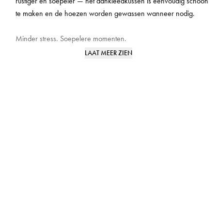
rustiger en soepeler — het aankleedkussen is eenvoudig schoon
te maken en de hoezen worden gewassen wanneer nodig.
Minder stress. Soepelere momenten.
LAAT MEER ZIEN