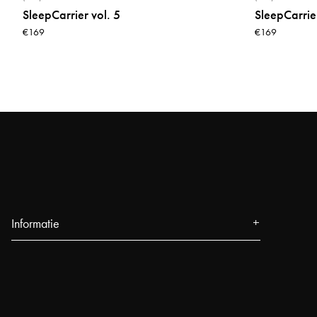
SleepCarrier vol. 5
SleepCarrier
€169
€169
Informatie
Over ons
Pers
Evenementen