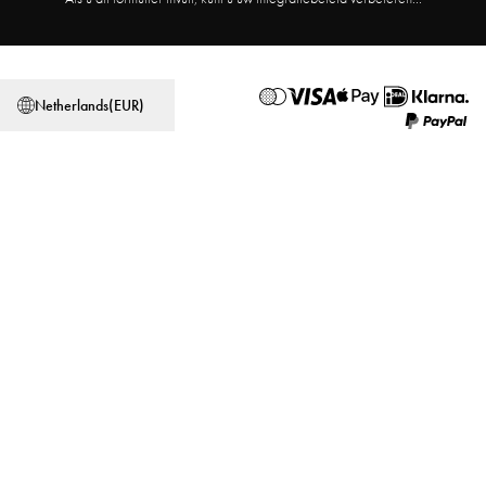
Affiliate Program
Winkelzoeker
Algemene Voorwaarden
Privacybeleid
Netherlands
(
EUR
)