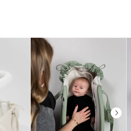
Är den för varm för vår och sommar?
Under varmare månader kanske du inte behöver använda hela åkpåsen.
Ta enkelt bort överdelen och använd basen som sittdyna i barnvagnen,
eller öppna upp den för extra ventilation under mildare dagar.
Kan åkpåsen tvättas i maskin?
Ja! Najell åkpåse är enkel att sköta och kan tvättas i maskin. Våra klassiska
åkpåsar kan tvättas i 40 °C. Ull- och dunåkpåsen ska tvättas i 30 °C på
ullprogram. För att hålla åkpåsen i bästa skick bör du undvika sköljmedel
och alltid följa tvättråden.
Hur fäster jag åkpåsen i barnvagnen?
Najell åkpåse är enkel att montera i din SleepCarrier, liggdel eller
barnvagn. Placera den i liggdelen eller fäst den i sittdelen genom att dra
selebanden genom öppningarna på baksidan. För vissa barnvagnar,
såsom Bugaboo-modeller, kan du vika över den övre delen över sitsen för