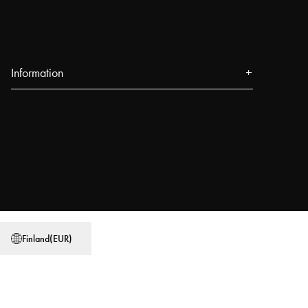
Information
About us
Press
Events
Our Stores
Blog
Power People
Finland
(
EUR
)
User Guides
Work at Najell
Store locator