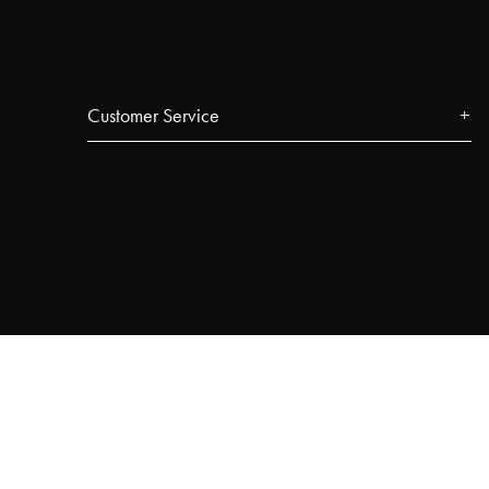
Customer Service
Contact
FAQ
Track your order
Najell Customer Club
Returer, Ångerrätt & Reklamationer
Product Registration
Affiliate Program
Terms & Conditions
Privacy Policy