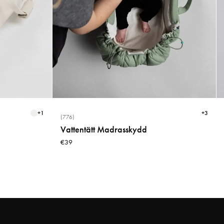
ännu bättre passform.
Upptäck mer
här
Kan jag använda Najell åkpåse i ett babyskydd?
Najell Åkpåse är inte avsedd eller godkänd för användning i bilbarnstol.
Vi rekommenderar istället att använda den i din barnvagn eller
tillsammans med Najell SleepCarrier.
+
1
+
3
(776)
Är Najell Åkpåse vattenavvisande?
Vattentätt Madrasskydd
€39
Ja, Najell Åkpåse är vattenavvisande. Den har en BIONIC-FINISH®
ECO-behandling, en fluorfri vattenavvisande ytbehandling som hjälper till
att skydda mot fukt och växlande väderförhållanden.