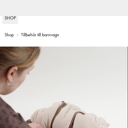
Fast delivery
30 day 
(
15020
)
SHOP
Shop
Tillbehör till barnvagn