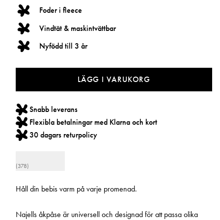
Foder i fleece
Vindtät & maskintvättbar
Nyfödd till 3 år
LÄGG I VARUKORG
Snabb leverans
Flexibla betalningar med Klarna och kort
30 dagars returpolicy
(378)
Håll din bebis varm på varje promenad.
Najells åkpåse är universell och designad för att passa olika