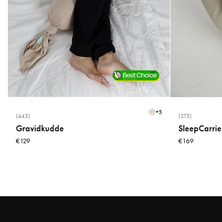
+
5
(443)
(275)
Gravidkudde
SleepCarrier
€129
€169