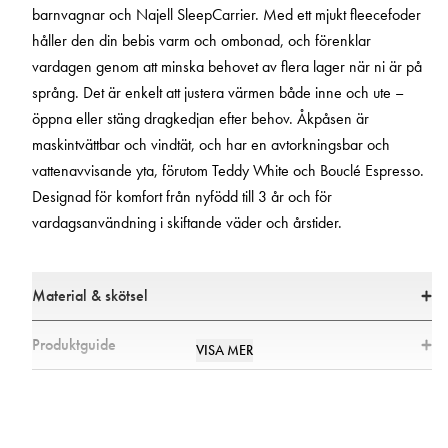
barnvagnar och Najell SleepCarrier. Med ett mjukt fleecefoder
håller den din bebis varm och ombonad, och förenklar
vardagen genom att minska behovet av flera lager när ni är på
språng. Det är enkelt att justera värmen både inne och ute –
öppna eller stäng dragkedjan efter behov. Åkpåsen är
maskintvättbar och vindtät, och har en avtorkningsbar och
vattenavvisande yta, förutom Teddy White och Bouclé Espresso.
Designad för komfort från nyfödd till 3 år och för
vardagsanvändning i skiftande väder och årstider.
Material & skötsel
Material
Produktguide
VISA MER
* Yttertyg: 100% polyester
* Foder: 100% polyester
Kan jag använda åkpåsen från födseln?
* Fyllning: 80% Sorona-polyester, 20% polyester
* Alla textilier har testats för skadliga ämnen av ett marknadsledande
Ja, Najell Footmuff passar nyfödda och sitter perfekt i SleepCarrier. Den