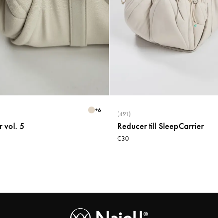
+
6
(491)
 vol. 5
Reducer till SleepCarrier
€30