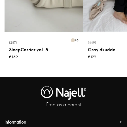
* Använd inte sköljmedel
* Torktumla inte
* Använd inte blekmedel
+
6
(287)
(449)
SleepCarrier vol. 5
Gravidkudde
€169
€129
Free as a parent
Information