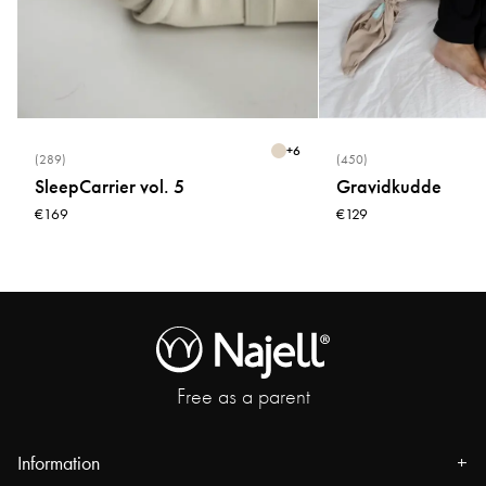
+
6
(289)
(450)
SleepCarrier vol. 5
Gravidkudde
€169
€129
Free as a parent
Information