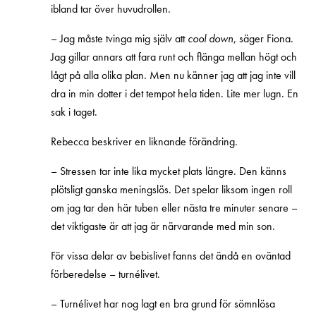
ibland tar över huvudrollen.
– Jag måste tvinga mig själv att
cool down
, säger Fiona.
Jag gillar annars att fara runt och flänga mellan högt och
lågt på alla olika plan. Men nu känner jag att jag inte vill
dra in min dotter i det tempot hela tiden. Lite mer lugn. En
sak i taget.
Rebecca beskriver en liknande förändring.
– Stressen tar inte lika mycket plats längre. Den känns
plötsligt ganska meningslös. Det spelar liksom ingen roll
om jag tar den här tuben eller nästa tre minuter senare –
det viktigaste är att jag är närvarande med min son.
För vissa delar av bebislivet fanns det ändå en oväntad
förberedelse – turnélivet.
– Turnélivet har nog lagt en bra grund för sömnlösa