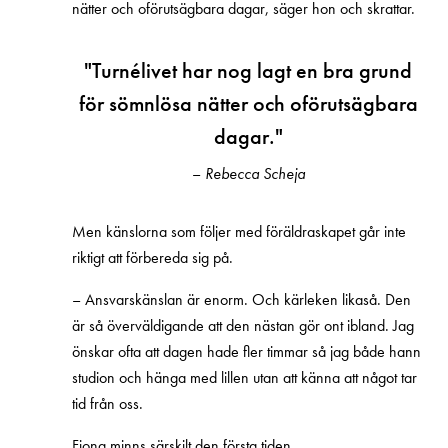
nätter och oförutsägbara dagar, säger hon och skrattar.
"Turnélivet har nog lagt en bra grund
för sömnlösa nätter och oförutsägbara
dagar."
–
Rebecca Scheja
Men känslorna som följer med föräldraskapet går inte
riktigt att förbereda sig på.
– Ansvarskänslan är enorm. Och kärleken likaså. Den
är så överväldigande att den nästan gör ont ibland. Jag
önskar ofta att dagen hade fler timmar så jag både hann
studion och hänga med lillen utan att känna att något tar
tid från oss.
Fiona minns särskilt den första tiden.