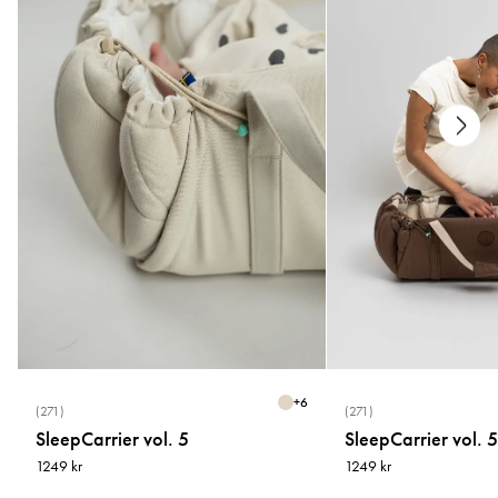
Du finder alle brugerinstruktioner i vores
brugervejledningen
.
16512:2015, ASTM standard F2236-24 og kinesiske standarder GB/T
35270-2017 og GB 31701-2015.
Hvordan fungerer de justerbare skydere på
Mirage?
Pleje
* Vask ved 40°C
Mirage har justerbare skydere på indersiden af taljebæltet. Brug
* Vask separat og i vaskepose
skyderne til at justere bredden, efterhånden som dit barn vokser. Gør
* Må ikke tørretumbles
sædet smallere til nyfødte for at understøtte en ergonomisk knæ-til-
* Må ikke renses
knæ-position, og udvid det, efterhånden som barnet vokser, for en
* Må ikke bleges eller brug blødgører
komfortabel siddestilling.
Hvad er forskellen på Najells Bæresele?
Er Najells Bæresele ergonomiske?
+
6
(271)
(271)
Ja, alle Najell bæreseler er designet til at være ergonomiske for både
SleepCarrier vol. 5
SleepCarrier vol. 5
barn og forælder. Når de er korrekt justeret, støtter de barnets naturlige
1249 kr
1249 kr
M-position med støtte fra knæ til knæ, hvilket fremmer en sund