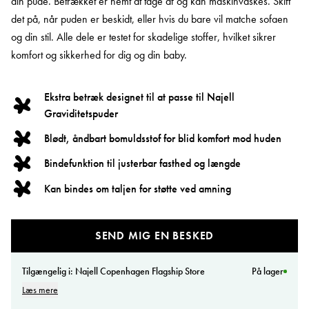
din pude. Betrækket er nemt at tage af og kan maskinvaskes. Skift
det på, når puden er beskidt, eller hvis du bare vil matche sofaen
og din stil. Alle dele er testet for skadelige stoffer, hvilket sikrer
komfort og sikkerhed for dig og din baby.
Ekstra betræk designet til at passe til Najell
Graviditetspuder
Blødt, åndbart bomuldsstof for blid komfort mod huden
Bindefunktion til justerbar fasthed og længde
Kan bindes om taljen for støtte ved amning
SEND MIG EN BESKED
Tilgængelig i:
Najell Copenhagen Flagship Store
På lager
Læs mere