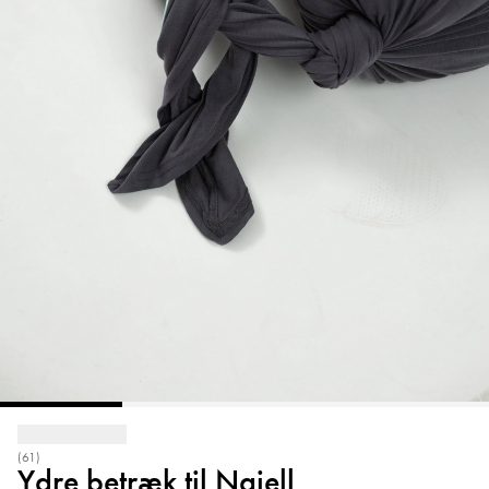
(61)
Ydre betræk til Najell