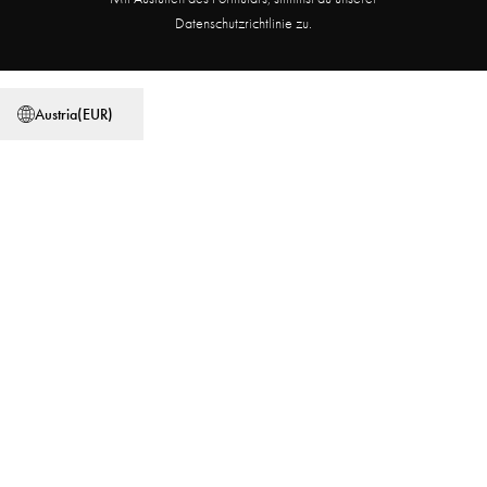
Partnerprogramm
Filialsuche
Datenschutzrichtlinie zu.
Allgemeine Geschäftsbedingungen
Datenschutzerklärung
Austria
(
EUR
)