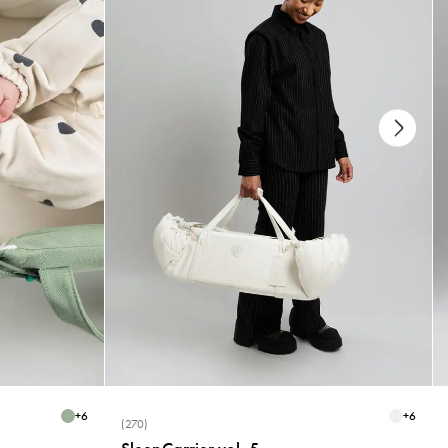
Toutes les pièces ont été testées et sont exemptes de substances nocives.
Instructions de lavage et d'entretien
Nettoyer le produit avant la première utilisation.
- Passe au lave-vaisselle jusqu'à 100°C
- Résiste à la température de -40°C à 230°C
- Compatible avec le micro-ondes
Âge recommandé :
- 10 mois et plus
Certificats
Testé et approuvé conformément aux normes de sécurité EN 14350 et
approuvées par la FDA.
Testé pour être conforme aux réglementations de l'UE concernant le
contact alimentaire 1935/2004 et à la réglementation allemande
LFGB §30 et German LFGB §30 et 31.
+
6
+
6
(270)