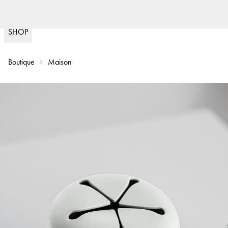
Livraison rapide
Politique de reto
(
15020
)
SHOP
Boutique
Maison