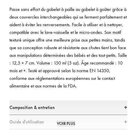
Passe sans effort du gobelet à paille au gobelet à goûter grâce à
deux couvercles interchangeables qui se ferment parfaitement et
aident à éviter les renversements. Facile à utiliser et à nettoyer,
compatible avec le lave‑vaisselle et le micro‑ondes. Son motif
texturé unique offre une meilleure prise aux petites mains, tandis
que sa conception robuste et résistante aux chutes tient bon face
aux manipulations déterminées des bébés et des tout‑petits. Taille
: 12,5 × 7 cm. Volume : 150 ml (5 oz). Âge recommandé : 10
mois et +. Testé et approuvé selon la norme EN 14350,
conforme aux réglementations européennes sur le contact
alimentaire et aux normes de la FDA.
Composition & entretien
Taille
Guide d'utilisation
VOIR PLUS
Dimensions : 12,5 x 7 cm