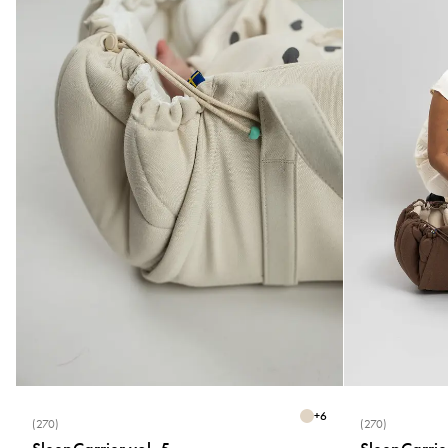
+
6
(270)
(270)