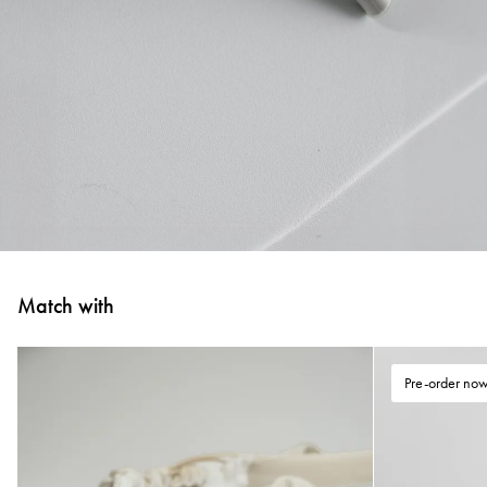
Match with
Pre-order now