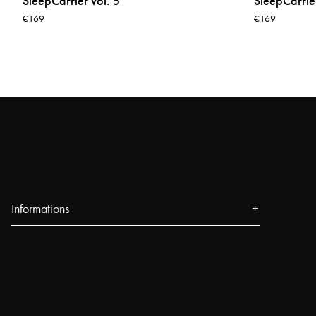
SleepCarrier vol. 5
SleepCarrier
€169
€169
Informations
Qui sommes-nous
Presse
Événements
Boutiques Najell