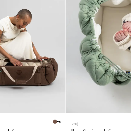
+
6
(270)