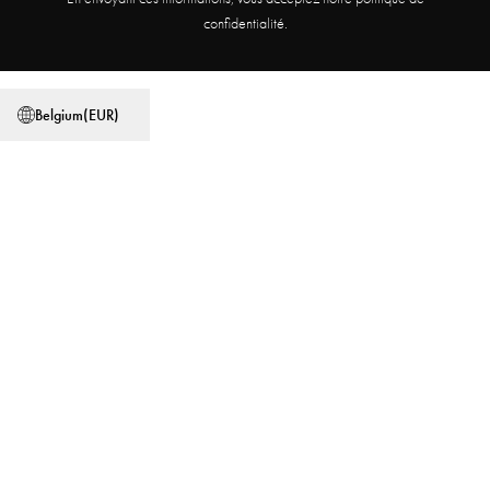
Programme d'affiliation
Trouver un magasin
confidentialité.
Conditions générales
Politique de confidentialité
Belgium
(
EUR
)