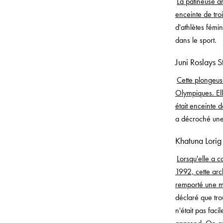
La patineuse ar
enceinte de troi
d'athlètes fémi
dans le sport.
Juni Roslays 
Cette plongeus
Olympiques. Ell
était enceinte 
a décroché une
Khatuna Lori
Lorsqu'elle a c
1992, cette arch
remporté une m
déclaré que tro
n'était pas faci