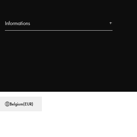
Informations
Qui sommes-nous
Presse
Événements
Boutiques Najell
Blog
Power People
Guides d'utilisation
Belgium
(
EUR
)
Travailler chez Najell
Trouver un magasin