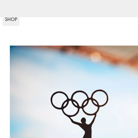
Livraison rapide
(
15020
)
SHOP