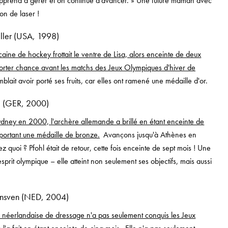
prend à gérer et on continue d'avancer. » Une future maman avec
on de laser !
ller (USA, 1998)
aine de hockey frottait le ventre de Lisa, alors enceinte de deux
orter chance avant les matchs des Jeux Olympiques d'hiver de
lait avoir porté ses fruits, car elles ont ramené une médaille d'or.
l (GER, 2000)
dney en 2000, l'archère allemande a brillé en étant enceinte de
portant une médaille de bronze.
Avançons jusqu'à Athènes en
 quoi ? Pfohl était de retour, cette fois enceinte de sept mois ! Une
sprit olympique – elle atteint non seulement ses objectifs, mais aussi
nsven (NED, 2004)
e néerlandaise de dressage n'a pas seulement conquis les Jeux