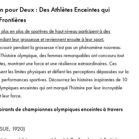
n pour Deux : Des Athlètes Enceintes qui
 Frontières
 plus en plus de sportives de haut niveau participent à des
ndant leur grossesse et reviennent ensuite à leur sport.
courir pendant la grossesse n'est pas un phénomène nouveau.
 l'histoire olympique, des femmes remarquables ont concouru tout
tes, montrant une force et une résilience extraordinaires. Ces
ent les limites physiques et défient les perceptions dépassées sur la
s performances sportives. Découvrez les histoires inspirantes de 10
mpiques enceintes qui ont marqué l'histoire par leur incroyable
t leur force.
pirants de championnes olympiques enceintes à travers
(SUE, 1920)