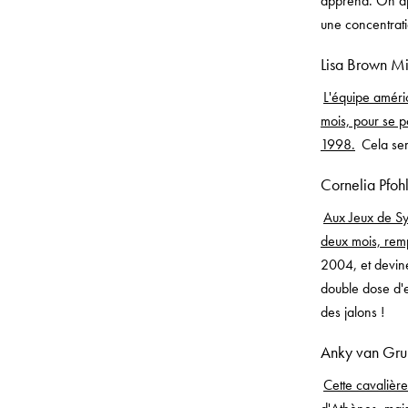
apprend. On ap
une concentrati
Lisa Brown Mi
L'équipe améric
mois, pour se p
1998.
Cela semb
Cornelia Pfoh
Aux Jeux de Sy
deux mois, rem
2004, et devinez
double dose d'e
des jalons !
Anky van Gru
Cette cavalièr