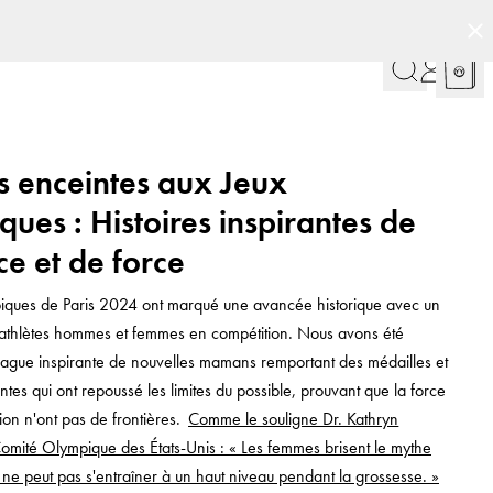
 enceintes aux Jeux
ues : Histoires inspirantes de
nce et de force
iques de Paris 2024 ont marqué une avancée historique avec un
athlètes hommes et femmes en compétition. Nous avons été
vague inspirante de nouvelles mamans remportant des médailles et
ntes qui ont repoussé les limites du possible, prouvant que la force
ion n'ont pas de frontières.
Comme le souligne Dr. Kathryn
mité Olympique des États-Unis : « Les femmes brisent le mythe
 ne peut pas s'entraîner à un haut niveau pendant la grossesse. »