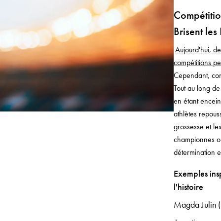
Compétitio
Brisent les
Aujourd'hui, de
compétitions pe
Cependant, con
Tout au long de
en étant encein
athlètes repouss
grossesse et le
championnes oly
détermination e
Exemples ins
l'histoire
Magda Julin 