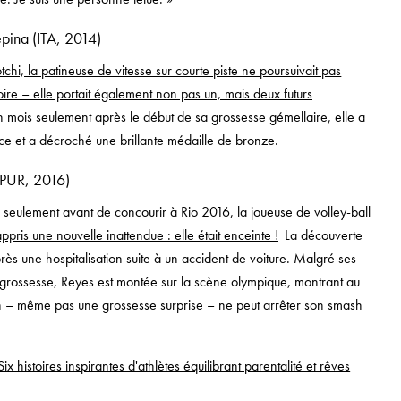
pina (ITA, 2014)
chi, la patineuse de vitesse sur courte piste ne poursuivait pas
oire – elle portait également non pas un, mais deux futurs
 mois seulement après le début de sa grossesse gémellaire, elle a
lace et a décroché une brillante médaille de bronze.
(PUR, 2016)
 seulement avant de concourir à Rio 2016, la joueuse de volley-ball
ppris une nouvelle inattendue : elle était enceinte !
La découverte
rès une hospitalisation suite à un accident de voiture. Malgré ses
grossesse, Reyes est montée sur la scène olympique, montrant au
 – même pas une grossesse surprise – ne peut arrêter son smash
Six histoires inspirantes d'athlètes équilibrant parentalité et rêves