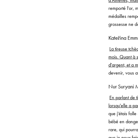
d'Athènes, mais 
remporté l'or, 
médailles rempo
grossesse ne do
Kateřina Emm
La tireuse tchè
mois. Quant à s
d'argent, et a
devenir, vous a
Nur Suryani 
En parlant de ti
lorsqu'elle a p
que j'étais foll
bébé en danger 
rare, qui pourra
que je peux fai