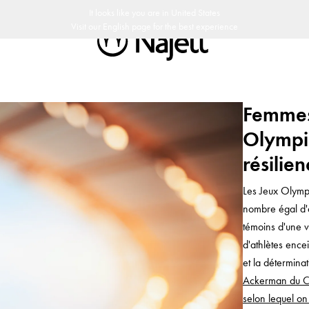
Politique de retour de 30 jours
Design suédois
Customer Club
It looks like you are in
United States
Visit our
English
page for the best experience
Femmes
Olympiq
résilie
Les Jeux Olymp
nombre égal d'
témoins d'une 
d'athlètes encei
et la déterminat
Ackerman du Co
selon lequel on