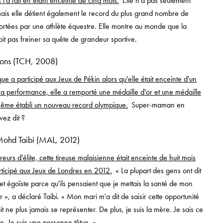
l'a fait en étant enceinte de cinq mois.
Elle n'a pas seulement
mais elle détient également le record du plus grand nombre de
rtées par une athlète équestre. Elle montre au monde que la
it pas freiner sa quête de grandeur sportive.
ons (TCH, 2008)
que a participé aux Jeux de Pékin alors qu'elle était enceinte d'un
a performance, elle a remporté une médaille d'or et une médaille
 même établi un nouveau record olympique.
Super-maman en
vez dit ?
Mohd Taibi (MAL, 2012)
reurs d'élite, cette tireuse malaisienne était enceinte de huit mois
articipé aux Jeux de Londres en 2012.
« La plupart des gens ont dit
e et égoïste parce qu'ils pensaient que je mettais la santé de mon
», a déclaré Taibi. « Mon mari m'a dit de saisir cette opportunité
it ne plus jamais se représenter. De plus, je suis la mère. Je sais ce
re. Je suis une personne têtue. »