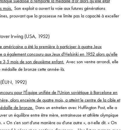
tistique suédoise a remporté la médaille d'or alors qu'elle était
s mois.
Son exploit a ouvert la voie aux futures générations
nines, prouvant que la grossesse ne limite pas la capacité à exceller
Stover Irwing (USA, 1952)
e américaine a été la première à participer à quatre Jeux
e a également concouru aux Jeux d'Helsinki en 1952 alors qu'elle
de 3,5 mois de son deuxième enfant.
Avec son ventre arrondi, elle
 médaille de bronze cette année-là.
g (ÉUN, 1992)
oncouru pour l'Équipe unifiée de l'Union soviétique à Barcelone en
ère, alors enceinte de quatre mois, a atteint le centre de la cible et
édaille de bronze.
Dans un entretien avec Huffington Post, elle a
uver un équilibre entre être mère, entraîneuse et athlète olympique
le. « On s'en sort d'une manière ou d'une autre », a-t-elle dit. « On