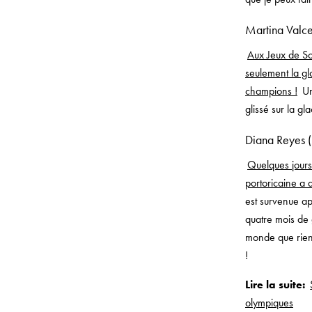
Martina Valce
Aux Jeux de Sot
seulement la gl
champions !
Un
glissé sur la g
Diana Reyes 
Quelques jours
portoricaine a a
est survenue ap
quatre mois de 
monde que rien
!
Lire la suite:
olympiques