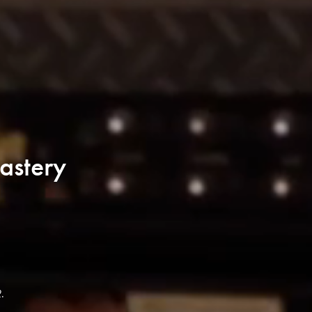
astery
2
.