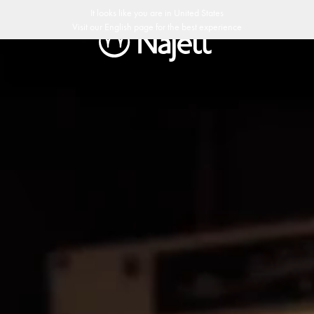
It looks like you are in
United States
Visit our
English
page for the best experience