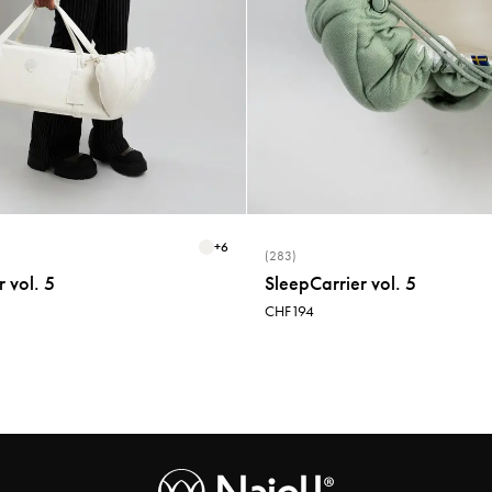
+
6
(283)
 vol. 5
SleepCarrier vol. 5
CHF194