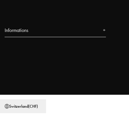
Informations
Qui sommes-nous
Presse
Événements
Boutiques Najell
Blog
Power People
Guides d'utilisation
Switzerland
(
CHF
)
Travailler chez Najell
Trouver un magasin