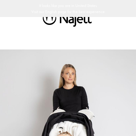
e
Politique de retour de 30 jours
Design suédois
Customer Club
It looks like you are in
United States
Visit our
English
page for the best experience