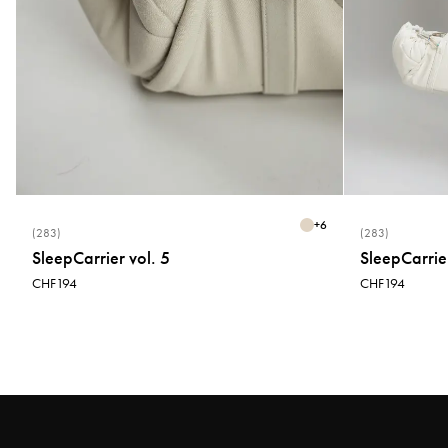
+
6
(283)
(283)
SleepCarrier vol. 5
SleepCarrier
CHF194
CHF194