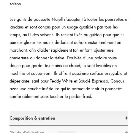
saison.
Les gants de poussette Najell s’adaptent à toutes les poussettes et
landaus et sont conçus pour un usage quotidien par tous les
temps, au fil des saisons. Ils restent fixés au guidon pour que tu
puisses glisser tes mains dedans et dehors instantanément en
marchant, afin d’aider rapidement ton enfant, ajuster une
couverture ou donner la tétine. Doublés d’une polaire toute
douce pour garder tes mains au chaud, ils sont lavables en
machine et coupe‑vent. Ils offrent aussi une surface essuyable et
déperlante, sauf pour Teddy White et Bouclé Espresso. Conçus
avec une couche intérieure qui te permet de tenir la poussette
confortablement sans toucher le guidon froid.
Composition & entretien
Matériaux
Guide d'utilisation