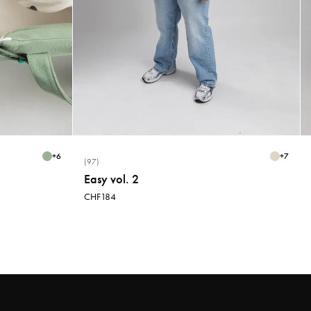
dotés d’une doublure polaire douce, idéale pour les promenades
quotidiennes. Les deux modèles sont coupe-vent, déperlants et restent
solidement fixés à la poignée de la poussette.
Ai-je besoin de Gants de Poussette en hiver ?
Les Gants de Poussette gardent vos mains au chaud lors des promenades
par temps froid tout en facilitant les gestes du quotidien avec votre bébé.
Contrairement aux gants classiques, ils restent fixés à la poignée de la
poussette, ce qui les rend particulièrement pratiques en automne et en
+
6
+
7
(97)
hiver.
Easy vol. 2
Les Gants de Poussette Najell conviennent-ils à
CHF184
toutes les poussettes ?
Oui, les Gants de Poussette Najell ont une coupe universelle et
conviennent à la plupart des poussettes. Ils se fixent facilement à la
poignée et restent bien en place tout au long de la promenade.