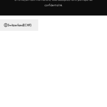
Programme d'affiliation
Trouver un magasin
confidentialité.
Conditions générales
Politique de confidentialité
Switzerland
(
CHF
)