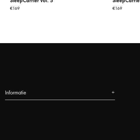
SleepCarrier vol. 5
SleepCarrier
€169
€169
Informatie
Over ons
Pers
Evenementen
Our Stores