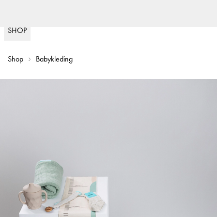
Snelle levering
30
(
15020
)
SHOP
Shop
Babykleding