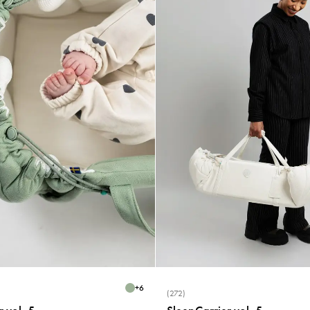
+
6
(272)