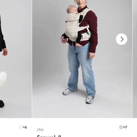
+
6
+
7
(96)