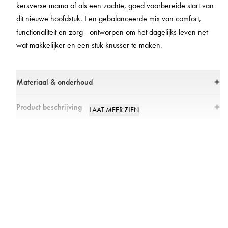
kersverse mama of als een zachte, goed voorbereide start van
dit nieuwe hoofdstuk. Een gebalanceerde mix van comfort,
functionaliteit en zorg—ontworpen om het dagelijks leven net
wat makkelijker en een stuk knusser te maken.
Materiaal & onderhoud
Deze set bevat Belly Mask - 2 stuks
Product beschrijving
LAAT MEER ZIEN
Ingrediënten: Aqua, Butylene Glycol, Centella Asiatica Extract, Glycerin,
Het bevat 12 producten: een badjas, 2 buikmaskers, een make-uptasje,
Aloe Barbadensis Leaf Juice, Hyaluronic Acid, Panthenol, Butyrospermum
moedersokken, babysokjes, een groeimeter, een mijlpaalboek, een
Parkii Butter, Cocos Nucifera Oil, Helianthus Annuus Seed Oil, Rosa
slaapzak voor 0–6 maanden, een tuitbeker, een draagbaar
Canina Fruit Oil, Simmondsia Chinensis Seed Oil, Trehalose,
verschoonkussen, een speenkoord en een cellulaire deken.
Phenoxyethanol, Allantoin, Dimethicone, Ethylhexylglycerin, Xanthan
Gum, Polyacrylic Acid, 1,2-Hexanediol, Pvm/Ma Copolymer,
Hexanediol, Collagen, Ceramide NP, Methylparaben, Malic Acid,
Propylparaben, Sodium Hyaluronate.