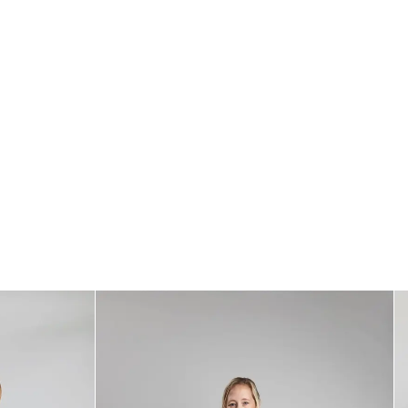
WAARSCHUWING! Alleen voor uitwendig gebruik. Vermijd direct
contact met de ogen. Stop met gebruiken als er irritatie optreedt. Buiten
het bereik van kinderen houden. Voor eenmalig gebruik. Bewaren op een
koele, droge plaats, uit de buurt van direct zonlicht.