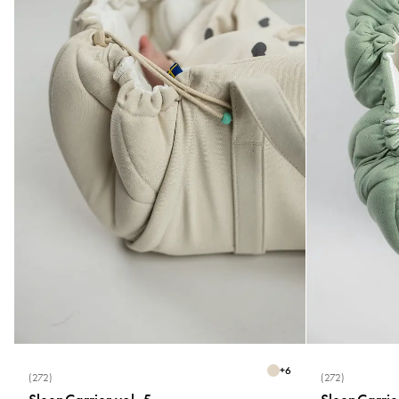
+
6
(272)
(272)