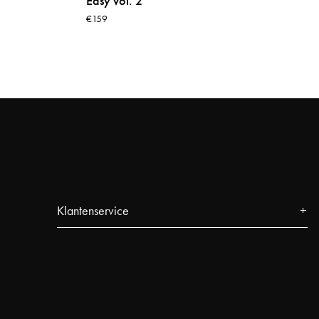
Easy vol. 2
€159
Klantenservice
Contact
FAQ
Volg uw bestelling
Najell Customer Club