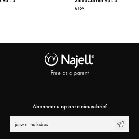
 vol. 5
SleepCarrier vol. 5
€169
Free as a parent
Abonneer u op onze nieuwsbrief