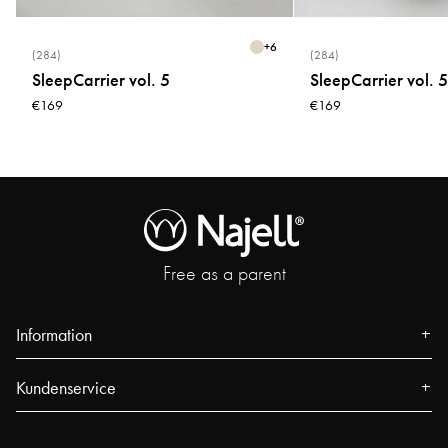
+
6
(284)
(284)
SleepCarrier vol. 5
SleepCarrier vol. 5
€169
€169
Free as a parent
Information
Über uns
Kundenservice
Presse
Kontakt