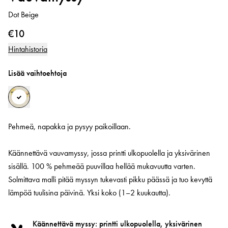
Dot Beige
€10
Hintahistoria
Lisää vaihtoehtoja
Pehmeä, napakka ja pysyy paikoillaan.
Käännettävä vauvamyssy, jossa printti ulkopuolella ja yksivärinen
sisällä. 100 % pehmeää puuvillaa hellää mukavuutta varten.
Solmittava malli pitää myssyn tukevasti pikku päässä ja tuo kevyttä
lämpöä tuulisina päivinä. Yksi koko (1–2 kuukautta).
Käännettävä myssy: printti ulkopuolella, yksivärinen