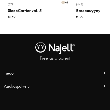
+
6
(279)
(443)
SleepCarrier vol. 5
Raskaustyyny
€169
€129
Free as a parent
Tiedot
Tietoa meistä
Asiakaspalvelu
Lehdistö
Yhteystiedot
Tapahtumat
FAQ