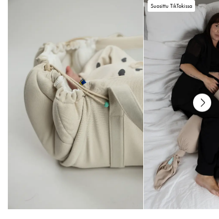
Suosittu TikTokissa
* Kaikki osat on testattu haitallisten aineiden varalta.
Hoito
* Konepesu 40°C
* Pese erikseen
* Älä käytä huuhteluainetta
* Kuivaa tasossa
Mitat
* Yksi koko (1–2 kuukautta)