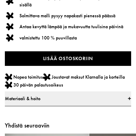
sisällä
Solmittava malli pysyy napakasti pienessä päässä
Antaa kevyttä lämpöä ja mukavuutta tuulisina päivinä
valmistettu 100 % puuvillasta
LISÄÄ OSTOSKORIIN
Nopea toimitus
Joustavat maksut Klarnalla ja korteilla
30 päivän palautusoikeus
Materiaali & hoito
Materiaalit
* 100% puuvillaa
Yhdistä seuraaviin
* Kaikki tekstiilit on testattu haitallisten aineiden varalta markkinoiden
johtavassa testausinstituutissa.