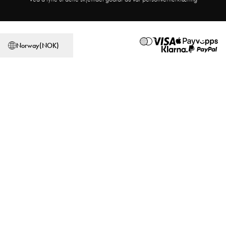
Affiliate Program
Finn butikk
Vilkår og Betingelser
Personvernregler
Norway
(
NOK
)