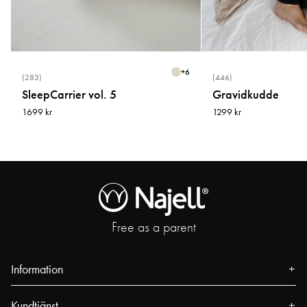
+
6
(283)
(446)
SleepCarrier vol. 5
Gravidkudde
1699 kr
1299 kr
Free as a parent
Information
Om oss
Kundtjänst