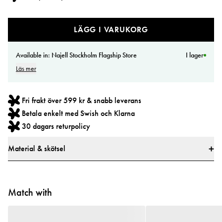
LÄGG I VARUKORG
Available in:
Najell Stockholm Flagship Store
I lager
Läs mer
Fri frakt över 599 kr & snabb leverans
Betala enkelt med Swish och Klarna
30 dagars returpolicy
Material & skötsel
Mått
75 x 75 cm
Match with
Material