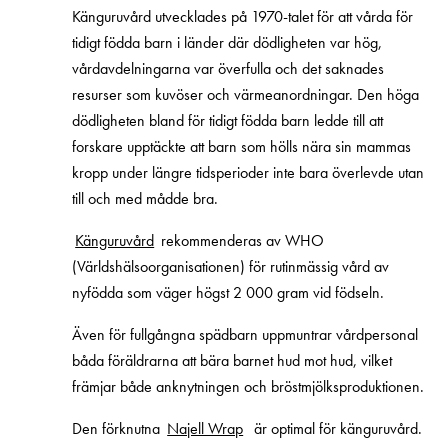
Känguruvård utvecklades på 1970-talet för att vårda för
tidigt födda barn i länder där dödligheten var hög,
vårdavdelningarna var överfulla och det saknades
resurser som kuvöser och värmeanordningar. Den höga
dödligheten bland för tidigt födda barn ledde till att
forskare upptäckte att barn som hölls nära sin mammas
kropp under längre tidsperioder inte bara överlevde utan
till och med mådde bra.
Känguruvård
rekommenderas av WHO
(Världshälsoorganisationen) för rutinmässig vård av
nyfödda som väger högst 2 000 gram vid födseln.
Även för fullgångna spädbarn uppmuntrar vårdpersonal
båda föräldrarna att bära barnet hud mot hud, vilket
främjar både anknytningen och bröstmjölksproduktionen.
Den förknutna
Najell Wrap
är optimal för känguruvård.