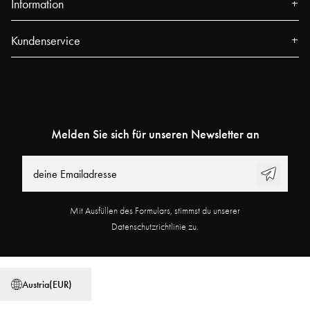
Information
Über uns
Kundenservice
Presse
Kontakt
Events
FAQ
Unsere Filialen
Sendungsverfolgung
Blog
Melden Sie sich für unseren Newsletter an
Najell Customer Club
Power People
Rücksendungen, Widerruf & Reklamationen
Benutzerhandbücher
Produktregistrierung
Arbeiten bei Najell
Mit Ausfüllen des Formulars, stimmst du unserer
Partnerprogramm
Filialsuche
Datenschutzrichtlinie zu.
Allgemeine Geschäftsbedingungen
Datenschutzerklärung
Austria
(
EUR
)