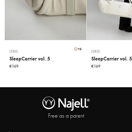
Spülmaschinengeeignet bis 100 °C
Temperaturbeständig von -40 °C bis 230 °C
Standards
Getestet und zugelassen gemäß der europäischen Sicherheitsnorm EN
14372 und von der FDA zugelassen. Entspricht den EU-Vorschriften für den
Lebensmittelkontakt 1935/2004 sowie dem deutschen LFGB § 30 und § 31
+
6
(283)
(283)
SleepCarrier vol. 5
SleepCarrier vol. 5
€169
€169
Free as a parent