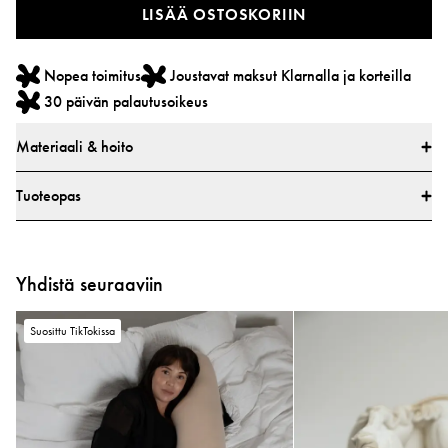
LISÄÄ OSTOSKORIIN
Nopea toimitus
Joustavat maksut Klarnalla ja korteilla
30 päivän palautusoikeus
Materiaali & hoito
Materiaalit
Tuoteopas
Päämateriaali: 73 % puuvillaa, 27 % pellavaa
Vuori: 100 % polyesteri
Miten käytän Najell Easy vol. 2 -kantoreppua?
Kaikki tekstiilit on testattu haitallisten aineiden varalta markkinoiden
Yhdistä seuraaviin
Opi käyttämään kantoreppuasi vaihe vaiheelta -videoidemme avulla.
johtavassa testilaitoksessa.
Kaikki osat on testattu haitallisten aineiden varalta.
Suosittu TikTokissa
Testattu ja hyväksytty Euroopan turvallisuusraportin CEN/TR 16512:2025,
ASTM-standardin F2236-24 sekä kiinalaisten standardien GB/T 35270-
2017 ja GB 31701-2015 mukaisesti.
▶
▶
Hoito-ohjeet