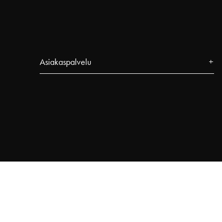
Asiakaspalvelu
Yhteystiedot
FAQ
Seuraa tilaustasi
Najell Asiakasclub
Palautukset, Peruuttamisoikeus & Reklamaatiot
Tuotteen rekisteröinti
Kumppaniohjelma
Käyttöehdot
Tietosuojakäytäntö