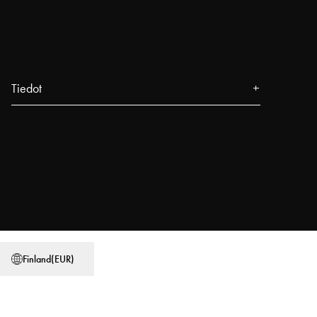
Tiedot
Tietoa meistä
Lehdistö
Tapahtumat
Myymälämme
Blogi
Power People
Finland
(
EUR
)
Käyttäjäoppaat
Työskentele Najellissa
Myymäläetsin