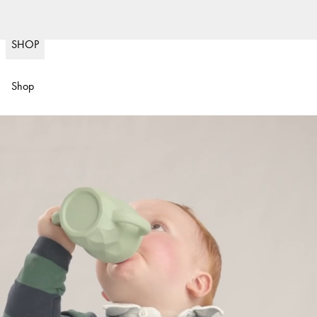
Nopea toimitus
30
(
15020
)
SHOP
Shop