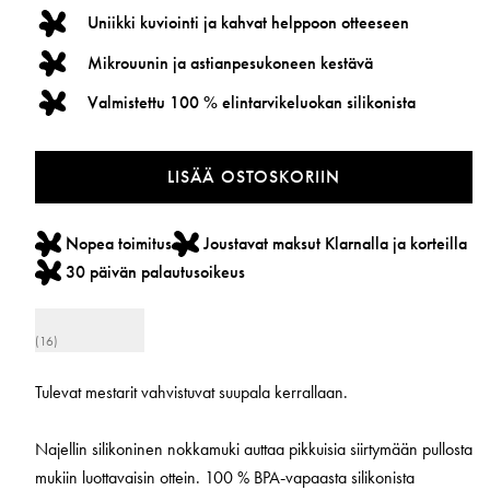
Uniikki kuviointi ja kahvat helppoon otteeseen
Mikrouunin ja astianpesukoneen kestävä
Valmistettu 100 % elintarvikeluokan silikonista
LISÄÄ OSTOSKORIIN
Nopea toimitus
Joustavat maksut Klarnalla ja korteilla
30 päivän palautusoikeus
(16)
Tulevat mestarit vahvistuvat suupala kerrallaan.
Najellin silikoninen nokkamuki auttaa pikkuisia siirtymään pullosta
mukiin luottavaisin ottein. 100 % BPA‑vapaasta silikonista