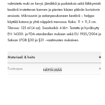
valmistettu muki on kevyt, jämäkkä ja pudotuksia sekä läikkymistä
kestävä irrotettavan kannen ja pienten käsien pitävän kuvioinnin
ansiosta. Mikrouunin ja astianpesukoneen kestävä – helppo
käyttää kotona ja yhtä näppärä menossa. Koko: 11 × 11,5 cm.
Tilavuus: 125 ml (4 oz). Suositusikä: 4 kk+. Testattu ja hyväksytty
EN 14350- ja FDA‑standardien mukaan sekä EU 1935/2004 ja
Saksan LFGB §30 ja §31 -vaatimusten mukainen.
Materiaali & hoito
Koko
Tuoteopas
NÄYTÄ LISÄÄ
Mitat: 11 × 11,5 cm
Is the Sippy Cup dishwasher safe?
Tilavuus: 125 ml (4 oz)
Yes, all products in our Feeding Collection are dishwasher safe and easy
Materiaalit
to clean.
• 100 % elintarvikeluokan silikonia
• Tuote on BPA-, lateksi-, lyijy- ja ftalaattivapaa
When can my child start using the Sippy Cup?