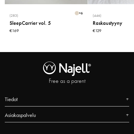
+
6
(283)
(446)
SleepCarrier vol. 5
Raskaustyyny
€169
€129
Free as a parent
Tiedot
Tietoa meistä
Asiakaspalvelu
Lehdistö
Yhteystiedot