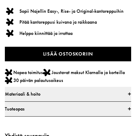
Sopii Najellin Easy-, Rise- ja Original-kantoreppuihin
Pitää kantoreppusi kuivana ja raikkaana
Helppo kiinnittää ja irrottaa
LISÄÄ OSTOSKORIIN
Nopea toimitus
Joustavat maksut Klarnalla ja korteilla
30 päivän palautusoikeus
Materiaali & hoito
Materiaalit
Tuoteopas
* 100 % luomupuuvillaa
* Kaikki tekstiilit on testattu haitallisten aineiden varalta markkinoiden
johtavassa testausinstituutissa
Yhdistä seuraaviin