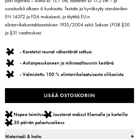
juuri sopiviksi – kulho Ø 13,7 cm, lautanen Ø 17,2 cm – ja
suositusikä alkaen 6 kuukautta. Testattu ja hyväksytty standardien
EN 14372 ja FDA mukaisesti, ja täyttää EU:n
elintarvikekontaktiasetuksen 1935/2004 sekä Saksan LFGB §30
ja §31 vaatimukset.
- Korotetut reunat vähentävät sotkua
- Astianpesukoneen ja mikroaaltouunin kestävä
- Valmistettu 100 % elintarvikelaatuisesta silikonista
LISÄÄ OSTOSKORIIN
Nopea toimitus
Joustavat maksut Klarnalla ja korteilla
30 päivän palautusoikeus
Materiaali & hoito