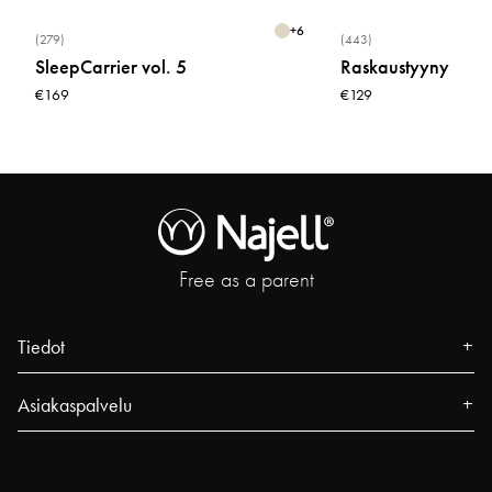
+
6
(279)
(443)
SleepCarrier vol. 5
Raskaustyyny
€169
€129
Free as a parent
Tiedot
Tietoa meistä
Asiakaspalvelu
Lehdistö
Yhteystiedot
Tapahtumat