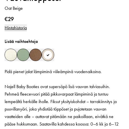
Oat Beige
€29
Hintahistoria
Lisää vaihtoehtoja
Pidä pienet jalat lämpiminä viileämpinä vuodenaikoina.
Najell Baby Booties ovat supersöpö lisä vauvan talviasuihin.
Pehmeä fleecevuori pitää pikkuvarpaat lämpiminä ja tuntuu
lempeältä herkälle iholle. Fiksut yksityiskohdat – tarrakiinnitys ja
puuvillanyöri, joka yhdistää töppöset ja pujotetaan vauvan
vaatteiden alle – auttavat pitämään ne paikoillaan, eivätkä ne
pääse hukkumaan. Saatavilla kahdessa koossa: 0–6 kk ja 6–12