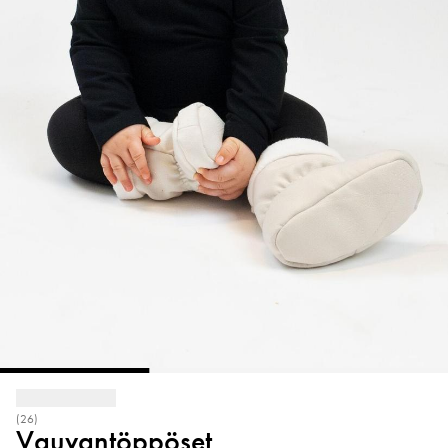
(26)
Vauvantöppöset