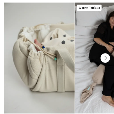
testilaitoksessa.
Suosittu TikTokissa
Kaikki osat on testattu haitallisten aineiden varalta.
Hoito
Pesu 40 °C