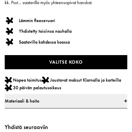
kk. Psst… saatavilla myös yhteensopivat hanskat.
Lämmin fleecevuori
Yhdistetty toisiinsa nauhalla
Saatavilla kahdessa koossa
VALITSE KOKO
Nopea toimitus
Joustavat maksut Klarnalla ja korteilla
30 päivän palautusoikeus
Materiaali & hoito
Materiaali
100 % polyesteriä
Yhdistä seuraaviin
Kaikki tekstiilit on testattu haitallisten aineiden varalta markkinajohtavassa