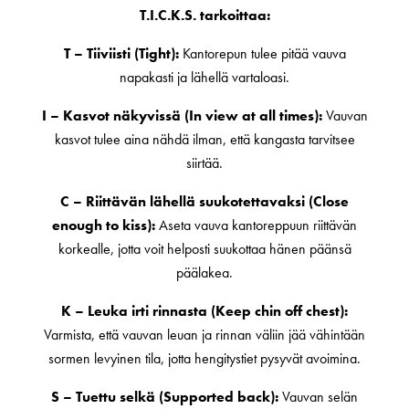
T.I.C.K.S. tarkoittaa:
T – Tiiviisti (Tight):
Kantorepun tulee pitää vauva
napakasti ja lähellä vartaloasi.
I – Kasvot näkyvissä (In view at all times):
Vauvan
kasvot tulee aina nähdä ilman, että kangasta tarvitsee
siirtää.
C – Riittävän lähellä suukotettavaksi (Close
enough to kiss):
Aseta vauva kantoreppuun riittävän
korkealle, jotta voit helposti suukottaa hänen päänsä
päälakea.
K – Leuka irti rinnasta (Keep chin off chest):
Varmista, että vauvan leuan ja rinnan väliin jää vähintään
sormen levyinen tila, jotta hengitystiet pysyvät avoimina.
S – Tuettu selkä (Supported back):
Vauvan selän