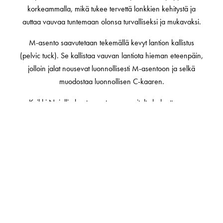
korkeammalla, mikä tukee tervettä lonkkien kehitystä ja
auttaa vauvaa tuntemaan olonsa turvalliseksi ja mukavaksi.
M-asento saavutetaan tekemällä kevyt lantion kallistus
(pelvic tuck). Se kallistaa vauvan lantiota hieman eteenpäin,
jolloin jalat nousevat luonnollisesti M-asentoon ja selkä
muodostaa luonnollisen C-kaaren.
Kaikki Najellin kantoreput on suunniteltu helpottamaan
oikean asennon löytämistä. Ne antavat vauvallesi
tarvitsemaansa tukea ja sinulle vapauden liikkua huoletta.
Turvalliset kantoasennot vauvan iän mukaan