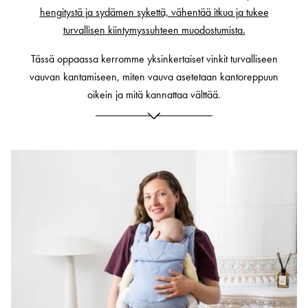
hengitystä ja sydämen sykettä, vähentää itkua ja tukee
turvallisen kiintymyssuhteen muodostumista.
Tässä oppaassa kerromme yksinkertaiset vinkit turvalliseen
vauvan kantamiseen, miten vauva asetetaan kantoreppuun
oikein ja mitä kannattaa välttää.